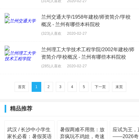
(314)人喜欢
2020-02-27
有哪些本科院
" alt="兰州理工大
校">
学/1919年建校/
兰州交通大学/1958年建校/师资简介/学校
师资简介/学校概
概况 - 兰州有哪些本科院校
况 - 兰州有哪些
本科院校">
(323)人喜欢
2020-02-27
" alt="兰州交通大
学/1958年建校/
兰州理工大学技术工程学院/2002年建校/师
师资简介/学校概
资简介/学校概况 - 兰州有哪些本科院校
况 - 兰州有哪些
本科院校">
(285)人喜欢
2020-02-27
" alt="兰州理工大
学技术工程学
首页
1
2
3
4
5
下一页
末页
院/2002年建校/
师资简介/学校概
况 - 兰州有哪些
本科院校">
精品推荐
武汉 / 长沙中小学生
暑假两难不用熬：放
应试为王，
家长必看：暑假英语
弃疯玩不鸡娃，奇速
——2026