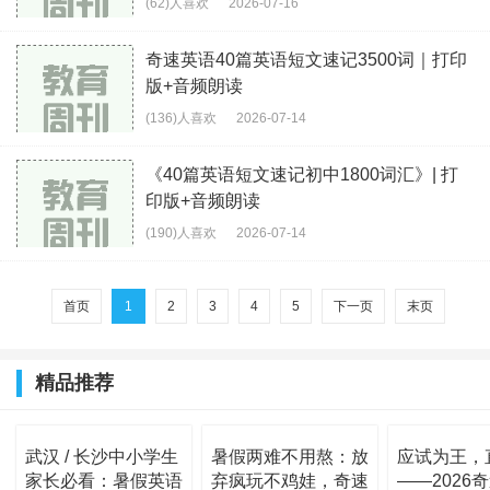
(62)人喜欢
2026-07-16
奇速英语40篇英语短文速记3500词｜打印
版+音频朗读
(136)人喜欢
2026-07-14
《40篇英语短文速记初中1800词汇》| 打
印版+音频朗读
(190)人喜欢
2026-07-14
首页
1
2
3
4
5
下一页
末页
精品推荐
武汉 / 长沙中小学生
暑假两难不用熬：放
应试为王，
家长必看：暑假英语
弃疯玩不鸡娃，奇速
——2026