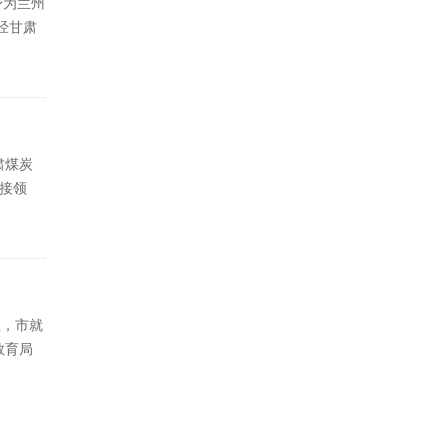
身为兰州
经甘肃
肃煤炭
直接领
立，市就
教育局