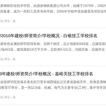
肃钢铁职业技术学院，由酒泉钢铁集团公司办学，始建于1979年，1982
部备案，成为一所职工高等专科学校。2005年学校申请改建普高等职业
04次 评论：条
2010年建校/师资简介/学校概况 - 白银技工学校排名
肃有色金属技师学院现有南、北两个校区，总占地面积666亩，总建筑面积2
占地463亩，建筑面积18万平方米，总投资6.5亿元，功能完备，设施齐全
建设..
55次 评论：条
73年建校/师资简介/学校概况 - 嘉峪关技工学校排名
冶金技师学院坐落在著名的万里长城西端起点甘肃省嘉峪关市，前身是酒
肃省教育厅举办，是一所以冶金、机械、电气为主要专业(工种)，集中等学
..
12次 评论：条