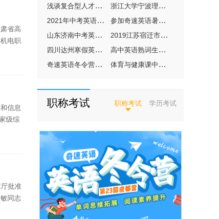
浅谈复合型人才培养模式下的高师日语教育特色
浙江大学宁波理工学院成人教育学院/2001年建校/
2021年中考英语译林牛津词汇专项训练1000题含答
参加奇速英语暑假夏令营可以激发孩子的哪些能力
甘肃省高
山东济南中考英语常考知识点,如何复习,备考策略
2019江苏宿迁市英语特训营哪家好?奇速英语英语夏
肃机电职
四川达州寒假英语冬令营哪家好？奇速英语冬令营
高中英语熟词生义500词（用法+例句），千万别错
奇速英语冬令营：探索英语的奥秘
体育与健康课中如何加强职业学校学生的心理健康
职称考试
职称考试
学历考试
业和信息
国家级综
障厅批准
永敏同志