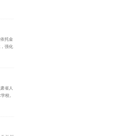
校依托金
施，强化
甘肃省人
术学校。