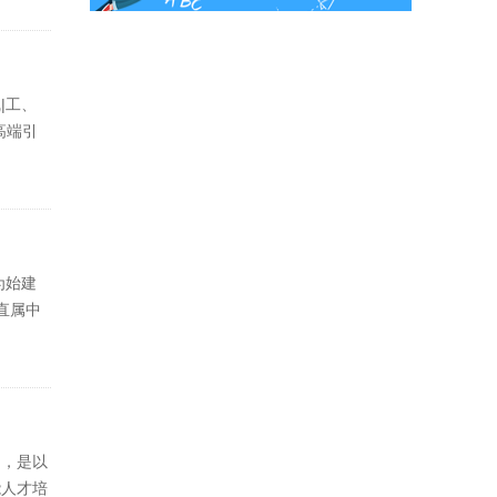
|工、
高端引
为始建
直属中
的，是以
能人才培