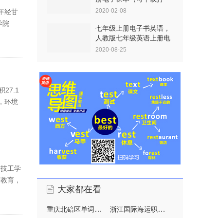
印）
2020-02-08
年经甘
学院
七年级上册电子书英语，
人教版七年级英语上册电
2020-08-25
7.1
，环境
钢技工学
历教育，
大家都在看
重庆北碚区单词速记，2019国内冬令营哪家好?国内
浙江国际海运职业技术学院/2004年建校/师资简介/