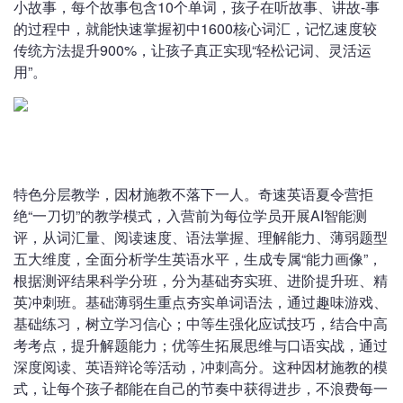
小故事，每个故事包含10个单词，孩子在听故事、讲故-事
的过程中，就能快速掌握初中1600核心词汇，记忆速度较
传统方法提升900%，让孩子真正实现“轻松记词、灵活运
用”。
特色分层教学，因材施教不落下一人。奇速英语夏令营拒
绝“一刀切”的教学模式，入营前为每位学员开展AI智能测
评，从词汇量、阅读速度、语法掌握、理解能力、薄弱题型
五大维度，全面分析学生英语水平，生成专属“能力画像”，
根据测评结果科学分班，分为基础夯实班、进阶提升班、精
英冲刺班。基础薄弱生重点夯实单词语法，通过趣味游戏、
基础练习，树立学习信心；中等生强化应试技巧，结合中高
考考点，提升解题能力；优等生拓展思维与口语实战，通过
深度阅读、英语辩论等活动，冲刺高分。这种因材施教的模
式，让每个孩子都能在自己的节奏中获得进步，不浪费每一