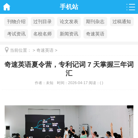
手机站
刊物介绍
过刊目录
论文发表
期刊杂志
过稿通知
考试资讯
名校名师
新闻资讯
奇速英语
当前位置：
>
奇速英语
>
奇速英语夏令营，专利记词 7 天掌握三年词
汇
作者：
未知
时间：
2026-04-17
阅读：
(
)